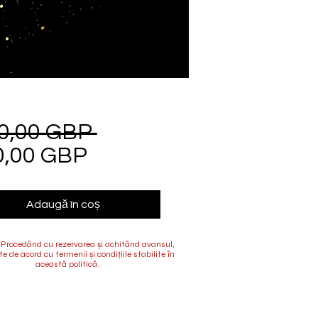
0,00 GBP 
Preț
0,00 GBP
Preț
normal
redus
Adaugă în coș
Procedând cu rezervarea și achitând avansul,
te de acord cu termenii și condițiile stabilite în
această politică.