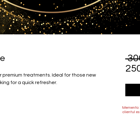
 30
ge
25
r premium treatments. Ideal for those new
ing for a quick refresher.
Memento: 
clientul es
© 2022 by Mr.&Mrs.Fillers Aesthetics