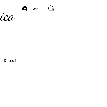
Conectează-te
ica
Depozit